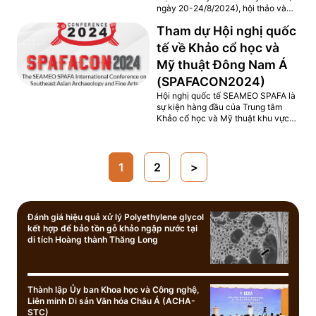
ngày 20-24/8/2024), hội thảo và
các chuyến tham quan học tập.
Tham dự Hội nghị quốc
Chương trình do Trung tâm nghiên
cứu lâm nghiệp của NAFRI điều phối
tế về Khảo cổ học và
và các bài giảng được giảng dạy bởi
Mỹ thuật Đông Nam Á
các chuyên gia về các chủ đề liên
quan từ NAFRI và các cơ quan liên
(SPAFACON2024)
quan khác, bao gồm cả khu vực tư
Hội nghị quốc tế SEAMEO SPAFA là
nhân. Các bài giảng bao gồm nhiều
sự kiện hàng đầu của Trung tâm
chủ đề đa ngành liên quan đến...
Khảo cổ học và Mỹ thuật khu vực
SEAMEO tại Bangkok, ​​thu hút sự
tham gia của hơn 300 chuyên gia di
sản văn hóa từ khắp nơi trên thế
giới. Cuộc họp là cuộc trao đổi ý
1
2
>
tưởng và kết quả nghiên cứu sôi nổi
trong lĩnh vực khảo cổ học và mỹ
thuật Đông Nam Á. Bài trình bày có
tiêu đề: "Nghiên cứu ổn định kích
Đánh giá hiệu quả xử lý Polyethylene glycol
thước gỗ khảo cổ khai quật tại ...
kết hợp để bảo tồn gỗ khảo ngập nước tại
di tích Hoàng thành Thăng Long
Thành lập Ủy ban Khoa học và Công nghệ,
Liên minh Di sản Văn hóa Châu Á (ACHA-
STC)