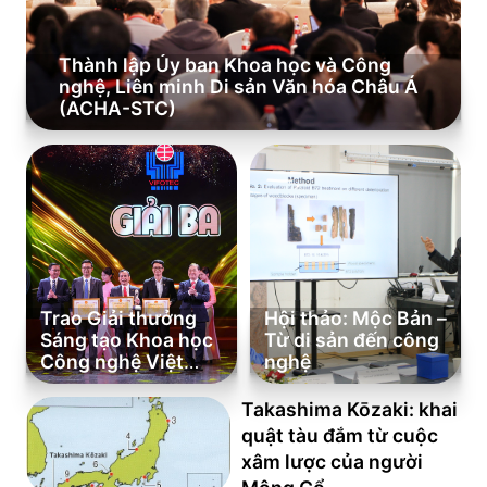
Thành lập Ủy ban Khoa học và Công
nghệ, Liên minh Di sản Văn hóa Châu Á
(ACHA-STC)
Trao Giải thưởng
Hội thảo: Mộc Bản –
Sáng tạo Khoa học
Từ di sản đến công
Công nghệ Việt
nghệ
Nam năm 2024
Takashima Kōzaki: khai
quật tàu đắm từ cuộc
xâm lược của người