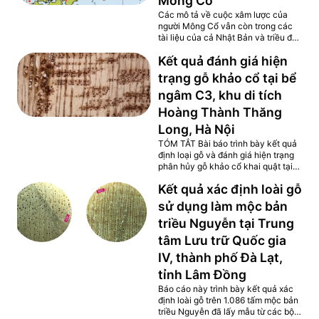
Mông Cổ
Các mô tả về cuộc xâm lược của
người Mông Cổ vẫn còn trong các
tài liệu của cả Nhật Bản và triều đại
nhà Nguyên. Theo Lịch sử nhà
Kết quả đánh giá hiện
Nguyên (Ch. Yuan shi), sau khi tiêu
diệt triều đại Nam Tống và thống
trạng gỗ khảo cổ tại bể
nhất Trung Quốc vào năm 1279,
ngâm C3, khu di tích
người Mông Cổ đã tập hợp hai lực
lượng vào năm 1281, quân đội Đông
Hoàng Thành Thăng
Lộ phía đông và quân đội Giang
Long, Hà Nội
Nam phía nam, lên kế hoạch chinh
phục Nhật Bản. Lực lượng Đông Lộ
TÓM TẮT Bài báo trình bày kết quả
phía đông...
định loại gỗ và đánh giá hiện trạng
phân hủy gỗ khảo cổ khai quật tại
khu di tích Hoàng thành Thăng
Kết quả xác định loài gỗ
Long được tiến hành trong năm
2022. Kết quả đánh giá trên 848
sử dụng làm mộc bản
mẫu gỗ khảo cổ cho thấy sự đa
triều Nguyễn tại Trung
dạng về loài gỗ và mức độ phân hủy
của các mẫu này. Kết quả xác định
tâm Lưu trữ Quốc gia
cho thấy có 17 loài gỗ: Cau (Areca
IV, thành phố Đà Lạt,
catechu), Mít (Artocarpus sp.), Dâu
da đất (Baccaurea ramiflora), Chè...
tỉnh Lâm Đồng
Báo cáo này trình bày kết quả xác
định loài gỗ trên 1.086 tấm mộc bản
triều Nguyễn đã lấy mẫu từ các bộ