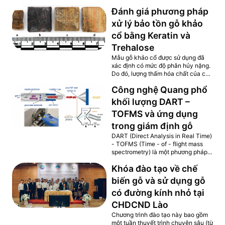
sách hiện đang được lưu trữ tại
Đánh giá phương pháp
Trung tâm Lưu trữ Quốc gia IV, Cục
Văn thư và Lưu trữ nhà nước. Quá
xử lý bảo tồn gỗ khảo
trình nghiên cứu đã xác định được
cổ bằng Keratin và
02 loại gỗ (gỗ Thực quả và gỗ Thị)
sử dụng để chế tác mộc bản triều
Trehalose
Nguyễn. Kết quả đánh giá sơ bộ cho
Mẫu gỗ khảo cổ được sử dụng đã
thấy cả 2 loại gỗ đều dễ bị nấm xâm
xác định có mức độ phân hủy nặng.
hại. Tuy nhiên, trong...
Do đó, lượng thấm hóa chất của các
mẫu thử đều ở mức cao, trên 200%.
Công nghệ Quang phổ
Các mẫu thử được xử lý bằng
keratin và trehalose đều có độ ổn
khối lượng DART –
định kích thước cao. Hệ số chống
TOFMS và ứng dụng
co rút ASE của các mẫu thử đều
vượt yêu cầu là 75%. Các phương
trong giám định gỗ
pháp xử lý về bước đầu cho thấy kết
DART (Direct Analysis in Real Time)
quả rất khả quan khi sử dụng
- TOFMS (Time - of - flight mass
keratin và trehalose, hai loại vật liệu
spectrometry) là một phương pháp
xanh,...
hoàn toàn mới, là hệ thống phân tích
Khóa đào tạo về chế
tự động hoàn toàn căn cứ vào so
sánh kết quả phân tích quang phổ
biến gỗ và sử dụng gỗ
khối lượng về thành phần hóa học
có đường kính nhỏ tại
của các hợp chất có trong gỗ (dấu
vân tay hóa học) với thời gian phân
CHDCND Lào
tích rất nhanh (khoảng 10 – 15 phút)
Chương trình đào tạo này bao gồm
với tỷ lệ chính xác rất cao. Hình 1.
một tuần thuyết trình chuyên sâu (từ
Nguyên lý hoạt động...