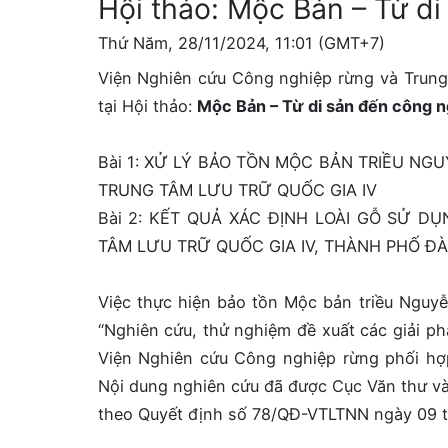
Hội thảo: Mộc Bản – Từ d
Thứ Năm, 28/11/2024, 11:01 (GMT+7)
Viện Nghiên cứu Công nghiệp rừng và Trung ta
tại Hội thảo:
Mộc Bản – Từ di sản đến công 
Bài 1: XỬ LÝ BẢO TỒN MỘC BẢN TRIỀU NGUY
TRUNG TÂM LƯU TRỮ QUỐC GIA IV
Bài 2: KẾT QUẢ XÁC ĐỊNH LOÀI GỖ SỬ 
TÂM LƯU TRỮ QUỐC GIA IV, THÀNH PHỐ ĐÀ
Việc thực hiện bảo tồn Mộc bản triều Nguyễ
“Nghiên cứu, thử nghiệm đề xuất các giải ph
Viện Nghiên cứu Công nghiệp rừng phối hợp
Nội dung nghiên cứu đã được Cục Văn thư và
theo Quyết định số 78/QĐ-VTLTNN ngày 09 