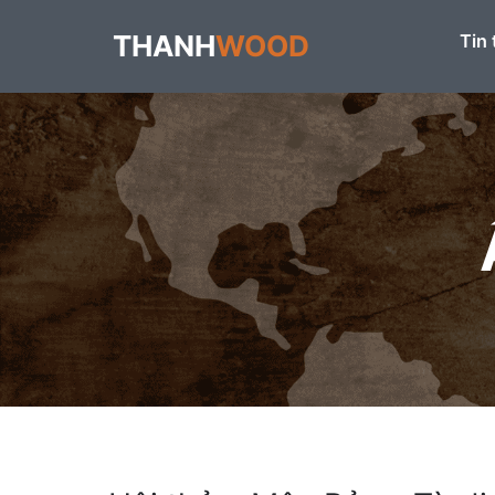
THANH
WOOD
Tin 