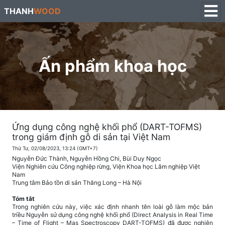
THANH
WOOD
Ấn phẩm khoa học
Ứng dụng công nghệ khối phổ (DART-TOFMS)
trong giám định gỗ di sản tại Việt Nam
Thứ Tư, 02/08/2023, 13:24 (GMT+7)
Nguyễn Đức Thành, Nguyễn Hồng Chi, Bùi Duy Ngọc
Viện Nghiên cứu Công nghiệp rừng, Viện Khoa học Lâm nghiệp Việt
Nam
Trung tâm Bảo tồn di sản Thăng Long – Hà Nội
Tóm tắt
Trong nghiên cứu này, việc xác định nhanh tên loài gỗ làm mộc bản
triều Nguyễn sử dụng công nghệ khối phổ (Direct Analysis in Real Time
– Time of Flight – Mas Spectroscopy DART-TOFMS) đã được nghiên