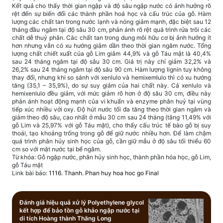
Kết quả cho thấy thời gian ngập và độ sâu ngập nước có ảnh hưởng rõ
rệt đến sự biến đổi các thành phần hoá học và cấu trúc của gỗ. Hàm
lượng các chất tan trong nước lạnh và nóng giảm mạnh, đặc biệt sau 12
tháng đầu ngâm tại độ sâu 30 cm, phản ánh rõ rệt quá trình rửa trôi các
chất dễ thuỷ phân. Các chất tan trong dung môi hữu cơ bị ảnh hưởng ít
hơn nhưng vẫn có xu hướng giảm dần theo thời gian ngâm nước. Tổng
lượng chất chiết xuất của gỗ Lim giảm 44,9% và gỗ Táu mật là 40,4%
sau 24 tháng ngâm tại độ sâu 30 cm. Giá trị này chỉ giảm 32,2% và
26,2% sau 24 tháng ngâm tại độ sâu 90 cm. Hàm lượng lignin tuy không
thay đổi, nhưng khi so sánh với xenlulo và hemixemlulo thì có xu hướng
tăng (35,1 – 35,9%), do sự suy giảm của hai chất này. Cả xenlulo và
hemixenlulo đều giảm, với mức giảm rõ hơn ở độ sâu 30 cm, điều này
phản ánh hoạt động mạnh của vi khuẩn và enzyme phân huỷ tại vùng
tiếp xúc nhiều với oxy. Độ hút nước tối đa tăng theo thời gian ngâm và
giảm theo độ sâu, cao nhất ở mẫu 30 cm sau 24 tháng (tăng 11,49% với
gỗ Lim và 25,97% với gỗ Táu mật), cho thấy cấu trúc tế bào gỗ bị suy
thoái, tạo khoảng trống trong gỗ để giữ nước nhiều hơn. Để làm chậm
quá trình phân hủy sinh học của gỗ, cần giữ mẫu ở độ sâu tối thiểu 60
cm so với mặt nước tại bể ngâm.
Từ khóa: Gỗ ngập nước, phân hủy sinh học, thành phần hóa học, gỗ Lim,
gỗ Táu mật
Link bài báo:
1116. Thanh. Phan huy hoa hoc go Final
Đánh giá hiệu quả xử lý Polyethylene glycol
kết hợp để bảo tồn gỗ khảo ngập nước tại
di tích Hoàng thành Thăng Long