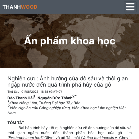
THANH
WOOD
Ấn phẩm khoa học
Nghiên cứu: Ảnh hưởng của độ sâu và thời gian
ngập nước đến quá trình phá hủy của gỗ
Thứ Sáu, 01/08/2025, 18:18 (GMT+7)
1
2*
Đào Thanh Hải
, Nguyễn Đức Thành
1
Khoa Nông Lâm, Trường Đại học Tây Bắc
2
Viện Nghiên cứu Công nghiệp rừng, Viện Khoa học Lâm nghiệp Việt
Nam
TÓM TẮT
Bài báo trình bày kết quả nghiên cứu về ảnh hưởng của độ sâu và
thời gian ngâm nước đến thành phần hóa học của gỗ Lim
(
Erythrophleum fordii
Olive) và gỗ Táu mật (
Vatica tonkinensis
A. Chev.).